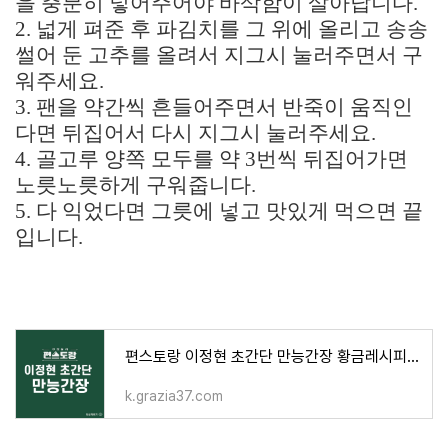
을 충분히 넣어주어야 바삭함이 살아납니다.
2. 넓게 펴준 후 파김치를 그 위에 올리고 송송
썰어 둔 고추를 올려서 지그시 눌러주면서 구
워주세요.
3. 팬을 약간씩 흔들어주면서 반죽이 움직인
다면 뒤집어서 다시 지그시 눌러주세요.
4. 골고루 양쪽 모두를 약 3번씩 뒤집어가면
노릇노릇하게 구워줍니다.
5. 다 익었다면 그릇에 넣고 맛있게 먹으면 끝
입니다.
편스토랑 이정현 초간단 만능간장 황금레시피 매운만능간장 맛간장 활용요리
k.grazia37.com