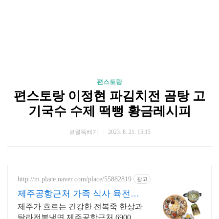
편스토랑
편스토랑 이정현 파김치전 곰탕 고
기국수 수제 떡뻥 황금레시피
보글뚝배기
2023. 8. 21. 15:15
http://m.place.naver.com/place/55882819
광고
제주공항근처 가족 식사 육전고
기국수 6,900원
제주가 흐르는 건강한 전복죽 한상과
탐라전복냉면 제주공항근처 6900원