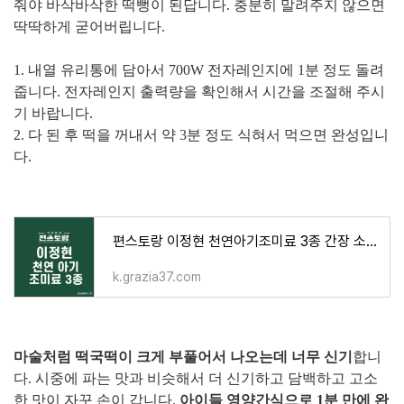
줘야 바삭바삭한 떡뻥이 된답니다. 충분히 말려주지 않으면
딱딱하게 굳어버립니다.
1. 내열 유리통에 담아서 700W 전자레인지에 1분 정도 돌려
줍니다. 전자레인지 출력량을 확인해서 시간을 조절해 주시
기 바랍니다.
2. 다 된 후 떡을 꺼내서 약 3분 정도 식혀서 먹으면 완성입니
다.
편스토랑 이정현 천연아기조미료 3종 간장 소금 맛가루 황금레시피
k.grazia37.com
마술처럼 떡국떡이 크게 부풀어서 나오는데 너무 신기
합니
다. 시중에 파는 맛과 비슷해서 더 신기하고 담백하고 고소
한 맛이 자꾸 손이 갑니다.
아이들 영양간식으로 1분 만에 완