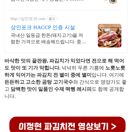
육전 고기국수, 흑돼지 육전 고기국
수, 고기국수의 신세계
http://상인포크.com
광고
상인포크 HACCP 인증 시설
국내산 일등급 한돈(돼지고기)을 저
렴한 가격으로 배송해드립니다. 중간
유통과정(도매/소매)없이 도축후 바
로 배송해드립니다. (도축후 3일이내
바삭한 맛의 끝판왕, 파김치가 익었다면 전으로 해 먹어
배송)
도 맛이 또 기가 막힙니다.
넉넉히 두른 기름에
노릇노릇
하게 익어가는 파김치 전 별미 중에 별미
입니다. 여기에
든든하고 고소한 곰탕 고기국수
와 간식으로 영양가도 좋
고
담백한 맛이 일품인 수제 떡뻥 레시피
도 함께 공개합
니다.