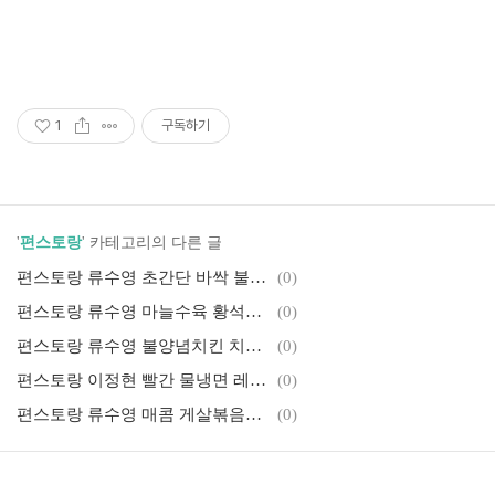
1
구독하기
'
편스토랑
' 카테고리의 다른 글
편스토랑 류수영 초간단 바싹 불고기와 더덕무침 황금레시피
(0)
편스토랑 류수영 마늘수육 황석어젓 수정과 냄비바베큐 황금레시피
(0)
편스토랑 류수영 불양념치킨 치밥 만원치킨 레시피
(0)
편스토랑 이정현 빨간 물냉면 레시피 여름메뉴추천
(0)
편스토랑 류수영 매콤 게살볶음밥(화산볶음밥) 계란구름 한끼메뉴 레시피
(0)