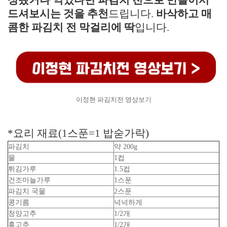
성됐거나 익었다면 파김치 전으로 만들어서
드셔보시는 것을 추천
드립니다.
바삭하고 매
콤한 파김치 전 막걸리에 딱
입니다.
이정현 파김치전 영상보기
*요리 재료(1스푼=1 밥숟가락)
파김치
약 200g
물
1컵
튀김가루
1.5컵
건조마늘가루
1스푼
파김치 국물
2스푼
콩기름
넉넉하게
청양고추
1/2개
홍고추
1/2개