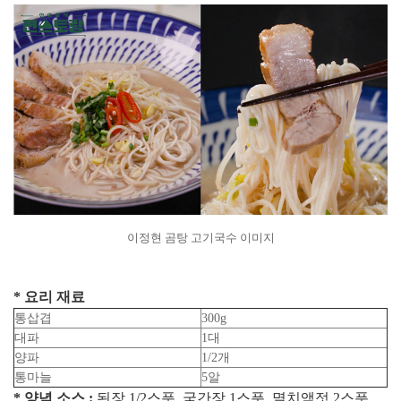
이정현 곰탕 고기국수 이미지
* 요리 재료
통삽겹
300g
대파
1대
양파
1/2개
통마늘
5알
* 양념 소스 :
된장 1/2스푼, 국간장 1스푼, 멸치액젓 2스푼,